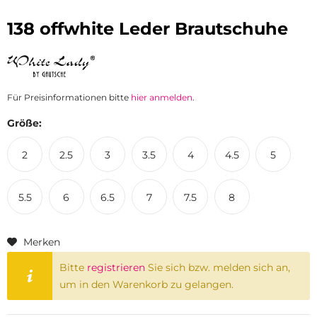
138 offwhite Leder Brautschuhe
Für Preisinformationen bitte
hier anmelden
.
Größe:
2
2.5
3
3.5
4
4.5
5
5.5
6
6.5
7
7.5
8
Merken
Bitte
registrieren
Sie sich bzw. melden sich an,
um in den Warenkorb zu gelangen.