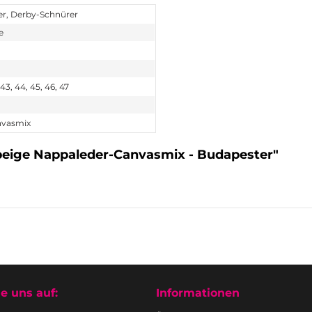
r, Derby-Schnürer
e
 43, 44, 45, 46, 47
nvasmix
beige Nappaleder-Canvasmix - Budapester"
e uns auf:
Informationen