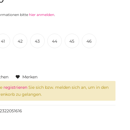
formationen bitte
hier anmelden
.
41
42
43
44
45
46
chen
Merken
te
registrieren
Sie sich bzw. melden sich an, um in den
enkorb zu gelangen.
2322051616