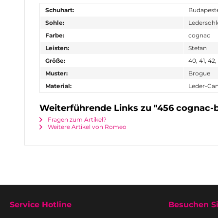
Schuhart:
Budapeste
Sohle:
Ledersohl
Farbe:
cognac
Leisten:
Stefan
Größe:
40, 41, 42,
Muster:
Brogue
Material:
Leder-Ca
Weiterführende Links zu "456 cognac-
Fragen zum Artikel?
Weitere Artikel von Romeo
Service Hotline
Besuchen Si