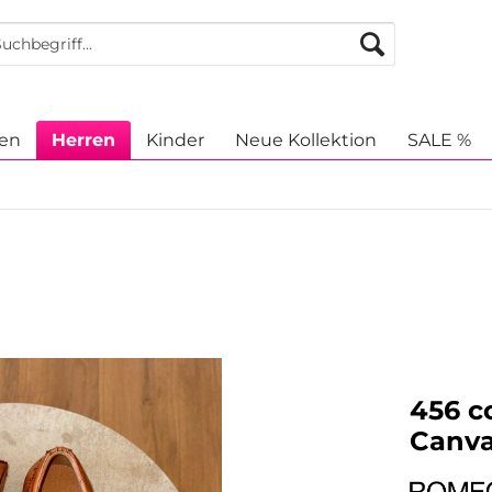
en
Herren
Kinder
Neue Kollektion
SALE %
456 c
Canva