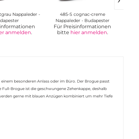
tgrau Nappaleder -
485-S cognac-creme
485 c
dapester
Nappaleder - Budapester
sinformationen
Für Preisinformationen
Für
er anmelden
.
bitte
hier anmelden
.
bi
ei einem besonderen Anlass oder im Büro. Der Brogue passt
alle Full-Brogue ist die geschwungene Zehenkappe, deshalb
ie werden gerne mit blauen Anzügen kombiniert um mehr Tiefe