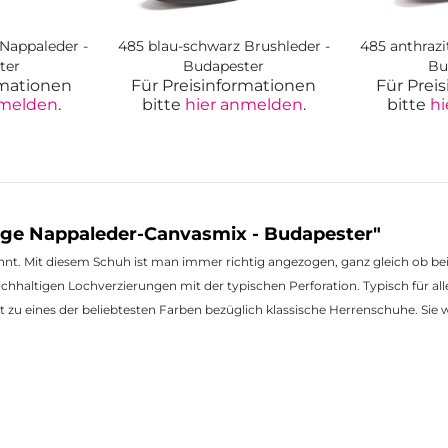
Nappaleder -
485 blau-schwarz Brushleder -
485 anthrazi
ter
Budapester
Bu
rmationen
Für Preisinformationen
Für Prei
nmelden
.
bitte
hier anmelden
.
bitte
hi
ige Nappaleder-Canvasmix - Budapester"
annt. Mit diesem Schuh ist man immer richtig angezogen, ganz gleich ob b
eichhaltigen Lochverzierungen mit der typischen Perforation. Typisch für 
rt zu eines der beliebtesten Farben bezüglich klassische Herrenschuhe. S