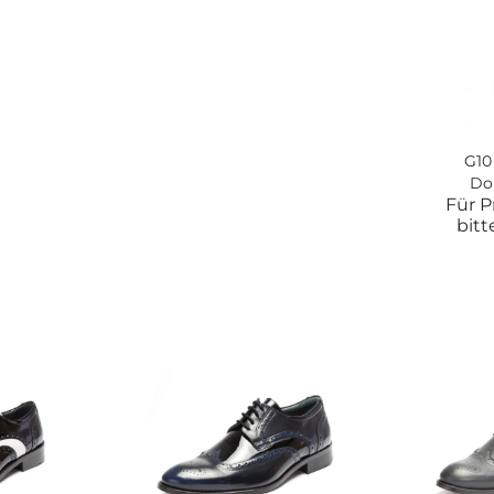
G10
Do
Für P
bit