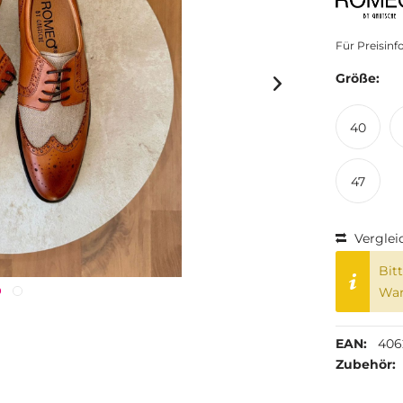
Für Preisin
Größe:
40
47
Verglei
Bit
War
EAN:
406
Zubehör: