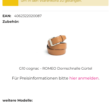
um in den Warenkorb zu gelangen.
EAN:
4062322020087
Zubehör:
G10 cognac - ROMEO Dornschnalle Gürtel
Für Preisinformationen bitte
hier anmelden
.
weitere Modelle: