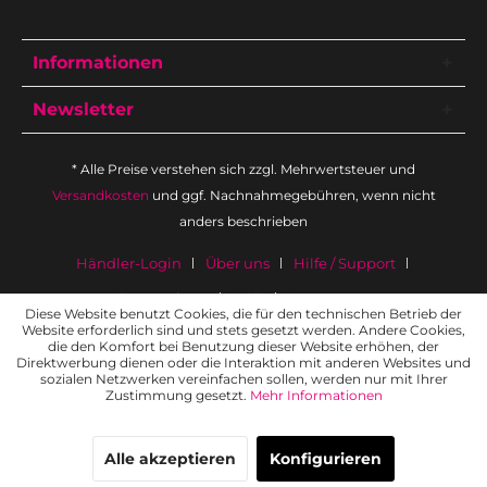
Informationen
Newsletter
* Alle Preise verstehen sich zzgl. Mehrwertsteuer und
Versandkosten
und ggf. Nachnahmegebühren, wenn nicht
anders beschrieben
Händler-Login
Über uns
Hilfe / Support
Datenschutz
AGB
Impressum
Diese Website benutzt Cookies, die für den technischen Betrieb der
Website erforderlich sind und stets gesetzt werden. Andere Cookies,
die den Komfort bei Benutzung dieser Website erhöhen, der
Direktwerbung dienen oder die Interaktion mit anderen Websites und
sozialen Netzwerken vereinfachen sollen, werden nur mit Ihrer
Zustimmung gesetzt.
Mehr Informationen
Alle akzeptieren
Konfigurieren