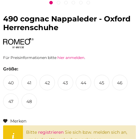
490 cognac Nappaleder - Oxford
Herrenschuhe
Für Preisinformationen bitte
hier anmelden
.
Größe:
40
41
42
43
44
45
46
47
48
Merken
Bitte
registrieren
Sie sich bzw. melden sich an,