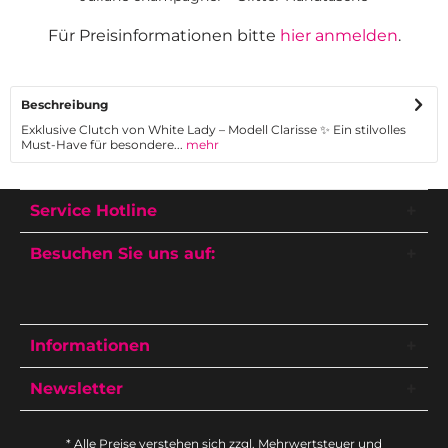
Für Preisinformationen bitte
hier anmelden
.
Beschreibung
Exklusive Clutch von White Lady – Modell Clarisse ✨ Ein stilvolles
Must-Have für besondere...
mehr
Service Hotline
Besuchen Sie uns auf:
Informationen
Newsletter
* Alle Preise verstehen sich zzgl. Mehrwertsteuer und