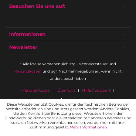
Besuchen Sie uns auf:
Informationen
Newsletter
* Alle Preise verstehen sich zzgl. Mehrwertsteuer und
Versandkosten
und ggf. Nachnahmegebühren, wenn nicht
anders beschrieben
Händler-Login
Über uns
Hilfe / Support
Datenschutz
AGB
Impressum
Diese Website benutzt Cookies, die für den technischen Betrieb der
Website erforderlich sind und stets gesetzt werden. Andere Cookies,
die den Komfort bei Benutzung dieser Website erhöhen, der
Direktwerbung dienen oder die Interaktion mit anderen Websites und
sozialen Netzwerken vereinfachen sollen, werden nur mit Ihrer
Zustimmung gesetzt.
Mehr Informationen